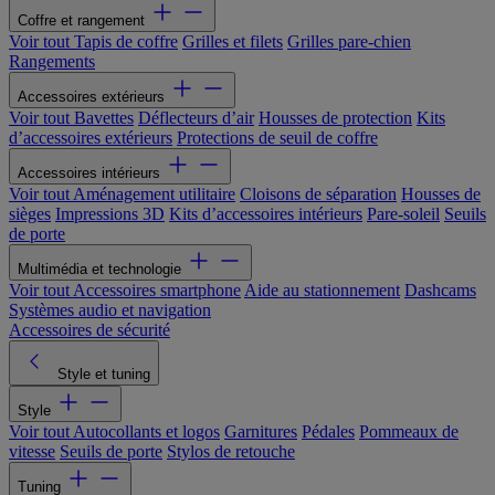
Coffre et rangement
Voir tout
Tapis de coffre
Grilles et filets
Grilles pare-chien
Rangements
Accessoires extérieurs
Voir tout
Bavettes
Déflecteurs d’air
Housses de protection
Kits
d’accessoires extérieurs
Protections de seuil de coffre
Accessoires intérieurs
Voir tout
Aménagement utilitaire
Cloisons de séparation
Housses de
sièges
Impressions 3D
Kits d’accessoires intérieurs
Pare-soleil
Seuils
de porte
Multimédia et technologie
Voir tout
Accessoires smartphone
Aide au stationnement
Dashcams
Systèmes audio et navigation
Accessoires de sécurité
Style et tuning
Style
Voir tout
Autocollants et logos
Garnitures
Pédales
Pommeaux de
vitesse
Seuils de porte
Stylos de retouche
Tuning