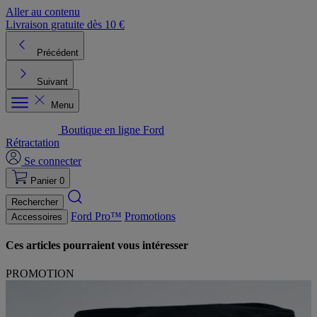
Aller au contenu
Livraison gratuite dès 10 €
R
Précédent
Suivant
Menu
Boutique en ligne Ford
Rétractation
Se connecter
Panier
0
Rechercher
Ford Pro™
Promotions
Accessoires
Ces articles pourraient vous intéresser
PROMOTION