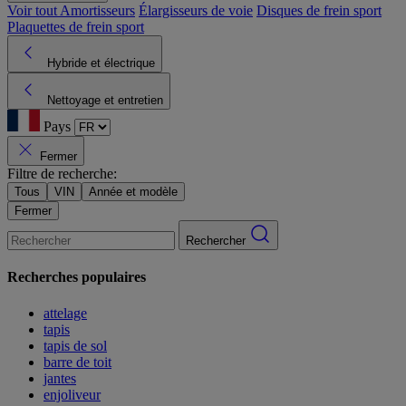
Voir tout
Amortisseurs
Élargisseurs de voie
Disques de frein sport
Plaquettes de frein sport
Hybride et électrique
Nettoyage et entretien
Pays
Fermer
Filtre de recherche:
Tous
VIN
Année et modèle
Fermer
Rechercher
Recherches populaires
attelage
tapis
tapis de sol
barre de toit
jantes
enjoliveur