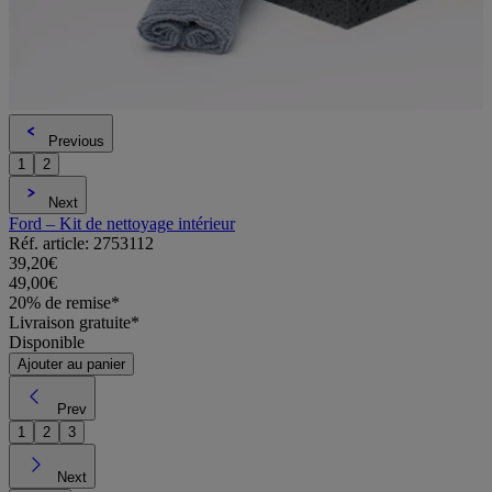
Previous
1
2
Next
Ford – Kit de nettoyage intérieur
Réf. article: 2753112
39,20€
49,00€
20% de remise*
Livraison gratuite*
Disponible
Ajouter au panier
Prev
1
2
3
Next