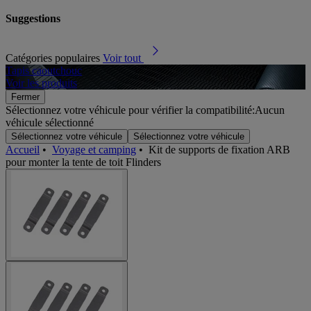
Suggestions
Catégories populaires
Voir tout
Tapis caoutchouc
B
Voir les produits
V
Fermer
Sélectionnez votre véhicule pour vérifier la compatibilité:
Aucun
véhicule sélectionné
Sélectionnez votre véhicule
Sélectionnez votre véhicule
Accueil
•
Voyage et camping
•
Kit de supports de fixation ARB
pour monter la tente de toit Flinders